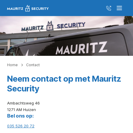
035 526 20
Menu
Home
Contact
Neem contact op met Mauritz
Security
Ambachtsweg 46
1271 AM Huizen
Bel ons op:
035 526 20 72